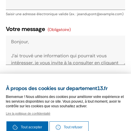
Saisir une adresse électronique valide (ex. : jeandupont@example.com)
Votre message
(obligatoire)
Je reconnais avoir pris connaissance des
conditions générales d'utilisation.
Cliquez ici
À propos des cookies sur departement13.fr
pour les consulter
(obligatoire)
Bienvenue ! Nous utilisons des cookies pour améliorer votre expérience et
les services disponibles sur ce site. Vous pouvez, à tout moment, avoir le
contrôle sur les cookies que vous souhaitez activer.
Vérification antispam
(obligatoire)
Lire la politique de confidentialté
Veuillez cocher la case "Je suis un humain"
Tout accepter
Tout refuser