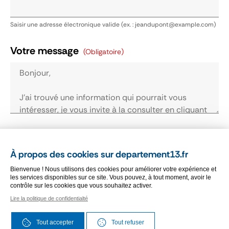
Saisir une adresse électronique valide (ex. : jeandupont@example.com)
Votre message
(obligatoire)
Je reconnais avoir pris connaissance des
conditions générales d'utilisation.
Cliquez ici
À propos des cookies sur departement13.fr
pour les consulter
(obligatoire)
Bienvenue ! Nous utilisons des cookies pour améliorer votre expérience et
les services disponibles sur ce site. Vous pouvez, à tout moment, avoir le
contrôle sur les cookies que vous souhaitez activer.
Vérification antispam
(obligatoire)
Lire la politique de confidentialté
Veuillez cocher la case "Je suis un humain"
Tout accepter
Tout refuser