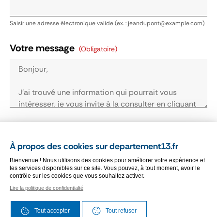
Saisir une adresse électronique valide (ex. : jeandupont@example.com)
Votre message
(obligatoire)
Je reconnais avoir pris connaissance des
conditions générales d'utilisation.
Cliquez ici
À propos des cookies sur departement13.fr
pour les consulter
(obligatoire)
Bienvenue ! Nous utilisons des cookies pour améliorer votre expérience et
les services disponibles sur ce site. Vous pouvez, à tout moment, avoir le
contrôle sur les cookies que vous souhaitez activer.
Vérification antispam
(obligatoire)
Lire la politique de confidentialté
Veuillez cocher la case "Je suis un humain"
Tout accepter
Tout refuser