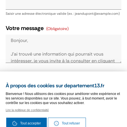
Saisir une adresse électronique valide (ex. : jeandupont@example.com)
Votre message
(obligatoire)
Je reconnais avoir pris connaissance des
conditions générales d'utilisation.
Cliquez ici
À propos des cookies sur departement13.fr
pour les consulter
(obligatoire)
Bienvenue ! Nous utilisons des cookies pour améliorer votre expérience et
les services disponibles sur ce site. Vous pouvez, à tout moment, avoir le
contrôle sur les cookies que vous souhaitez activer.
Vérification antispam
(obligatoire)
Lire la politique de confidentialté
Veuillez cocher la case "Je suis un humain"
Tout accepter
Tout refuser