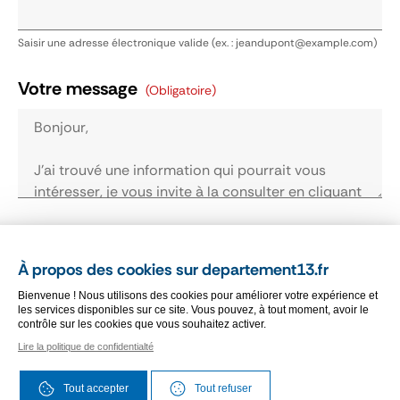
Saisir une adresse électronique valide (ex. : jeandupont@example.com)
Votre message
(obligatoire)
Je reconnais avoir pris connaissance des
conditions générales d'utilisation.
Cliquez ici
À propos des cookies sur departement13.fr
pour les consulter
(obligatoire)
Bienvenue ! Nous utilisons des cookies pour améliorer votre expérience et
les services disponibles sur ce site. Vous pouvez, à tout moment, avoir le
contrôle sur les cookies que vous souhaitez activer.
Vérification antispam
(obligatoire)
Lire la politique de confidentialté
Veuillez cocher la case "Je suis un humain"
Tout accepter
Tout refuser