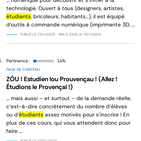
… numérique pour découvrir et s’initier à la
technologie. Ouvert à tous (designers, artistes,
étudiants
, bricoleurs, habitants…), il est équipé
d’outils à commande numérique (imprimante 3D, …
PUBLIÉ LE
7/01/2025
- MIS À JOUR LE
7/07/2026
Pertinence :
14%
PAGE DE CONTENU
ZÓU ! Estudien lou Prouvençau ! (Allez !
Étudions le Provençal !)
… mais aussi – et surtout – de la demande réelle,
c’est-à-dire concrètement du nombre d’élèves
ou d’
étudiants
assez motivés pour s’inscrire ! En
plus de ces cours, qui vous attendent donc pour
faire …
PUBLIÉ LE
10/01/2025