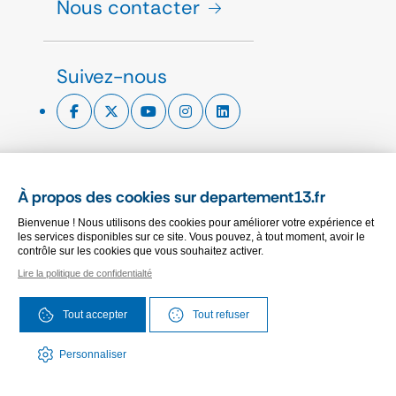
Nous contacter
Suivez-nous
ESPACE PRESSE
À propos des cookies sur departement13.fr
CHARTE GRAPHIQUE
Bienvenue ! Nous utilisons des cookies pour améliorer votre expérience et
MARCHÉS PUBLICS
les services disponibles sur ce site. Vous pouvez, à tout moment, avoir le
contrôle sur les cookies que vous souhaitez activer.
Lire la politique de confidentialté
PLAN DU SITE
ACCESSIBILITÉ
Tout accepter
Tout refuser
MENTIONS LÉGALES
PROTECTION DES DONNÉES
Personnaliser
GESTION DES COOKIES