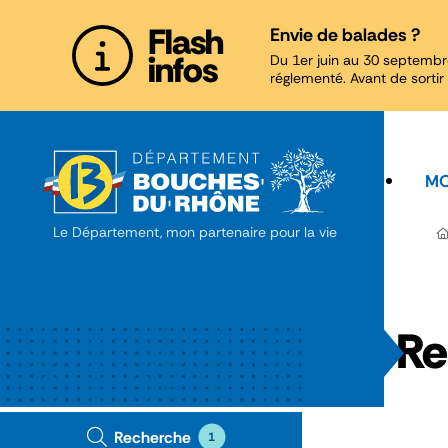
Panneau de gestion des cookies
Flash
Envie de balades ?
infos
Du 1er juin au 30 septembr
réglementé. Avant de sortir 
MO
Le Département, mon partenaire pour la vie
Re
Recherche
1