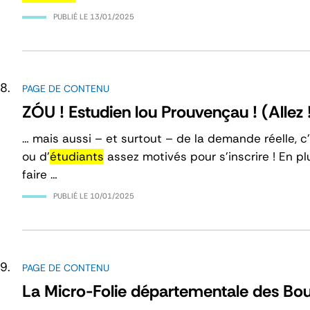
PUBLIÉ LE
13/01/2025
PAGE DE CONTENU
ZÓU ! Estudien lou Prouvençau ! (Allez !
… mais aussi – et surtout – de la demande réelle,
ou d’
étudiants
assez motivés pour s’inscrire ! En p
faire …
PUBLIÉ LE
10/01/2025
PAGE DE CONTENU
La Micro-Folie départementale des B