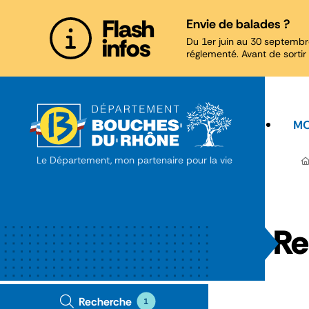
Panneau de gestion des cookies
Flash
Envie de balades ?
infos
Du 1er juin au 30 septembr
réglementé. Avant de sortir 
MO
Le Département, mon partenaire pour la vie
Re
Recherche
1