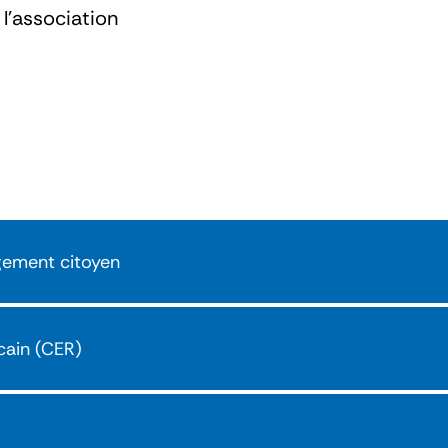
 l’association
gement citoyen
cain (CER)