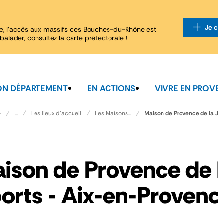
Je c
e, l'accès aux massifs des Bouches-du-Rhône est
balader, consultez la carte préfectorale !
N DÉPARTEMENT
EN ACTIONS
VIVRE EN PROV
Maison de Provence de la J
...
Les lieux d'accueil
Les Maisons...
ison de Provence de 
orts - Aix-en-Proven