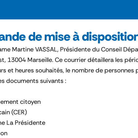
nde de mise à dispositio
Madame Martine VASSAL, Présidente du Conseil Dé
13004 Marseille. Ce courrier détaillera les période
ours et heures souhaités, le nombre de personnes p
les documents suivants :
gement citoyen
cain (CER)
me La Présidente
ion