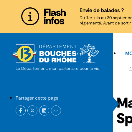
Panneau de gestion des cookies
Flash
Envie de balades ?
infos
Du 1er juin au 30 septembr
réglementé. Avant de sortir 
MO
Le Département, mon partenaire pour la vie
Ma
Partager cette page
Sp