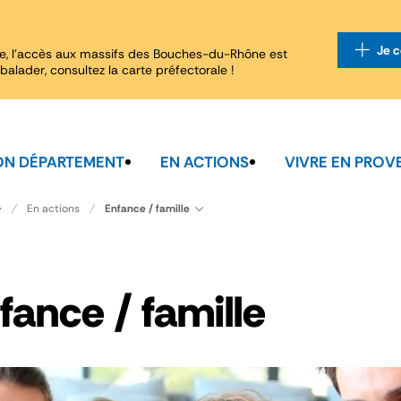
Je c
e, l'accès aux massifs des Bouches-du-Rhône est
balader, consultez la carte préfectorale !
N DÉPARTEMENT
EN ACTIONS
VIVRE EN PROV
Enfance / famille
En actions
fance / famille