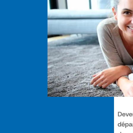
Deven
dépar