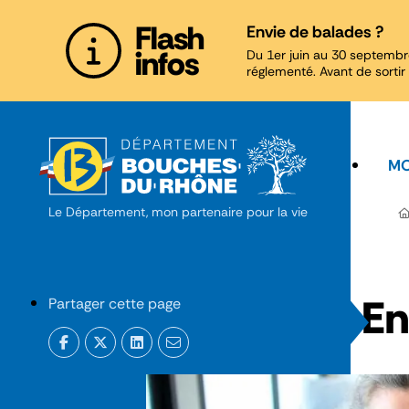
Panneau de gestion des cookies
Flash
Envie de balades ?
infos
Du 1er juin au 30 septembr
réglementé. Avant de sortir 
MO
Le Département, mon partenaire pour la vie
En
Partager cette page