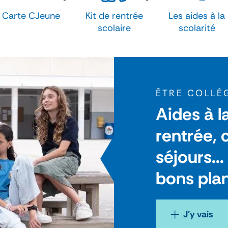
Carte CJeune
Kit de rentrée
Les aides à la
scolaire
scolarité
ÊTRE COLLÉ
Aides à la
rentrée, 
séjours..
bons plan
J'y vais