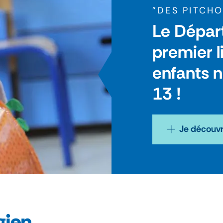
"DES PITCH
Le Dépar
premier l
enfants 
13 !
Je découv
gien