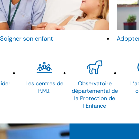
Soigner son enfant
Adopter
aider
Les centres de
Observatoire
L'a
P.M.I.
départemental de
o
la Protection de
l'Enfance