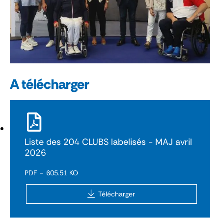
A télécharger
Liste des 204 CLUBS labelisés - MAJ avril
2026
PDF
605.51 KO
Télécharger