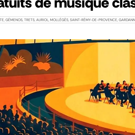
atuits de musique cla
TE, GÉMENOS, TRETS, AURIOL, MOLLÉGÈS, SAINT-RÉMY-DE-PROVENCE, GARDANNE