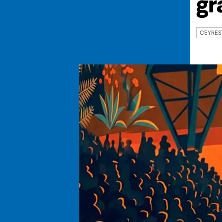
gr
CEYRES