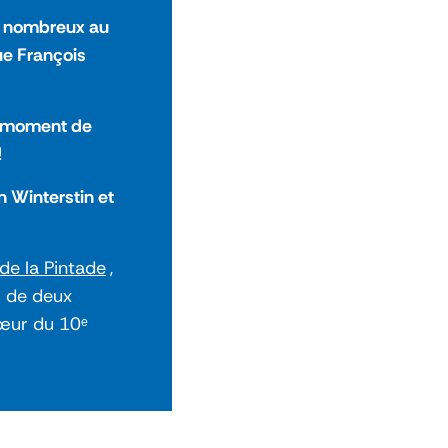
s nombreux au
ue François
d moment de
!
n Winterstin et
de la Pintade
,
s de deux
cœur du 10ᵉ