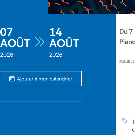
07
14
Du 7 
AOÛT
AOÛT
Piano
2026
2026
PUBLIÉ L
Ajouter à mon calendrier