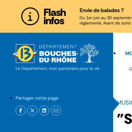
Panneau de gestion des cookies
Flash
Envie de balades ?
infos
Du 1er juin au 30 septembr
réglementé. Avant de sortir 
MO
Le Département, mon partenaire pour la vie
Partager cette page
MUSI
"S