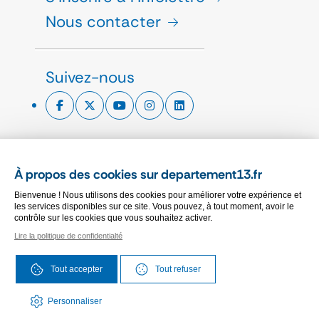
Nous contacter
Suivez-nous
ESPACE PRESSE
À propos des cookies sur departement13.fr
CHARTE GRAPHIQUE
Bienvenue ! Nous utilisons des cookies pour améliorer votre expérience et
MARCHÉS PUBLICS
les services disponibles sur ce site. Vous pouvez, à tout moment, avoir le
contrôle sur les cookies que vous souhaitez activer.
Lire la politique de confidentialté
PLAN DU SITE
ACCESSIBILITÉ
Tout accepter
Tout refuser
MENTIONS LÉGALES
PROTECTION DES DONNÉES
Personnaliser