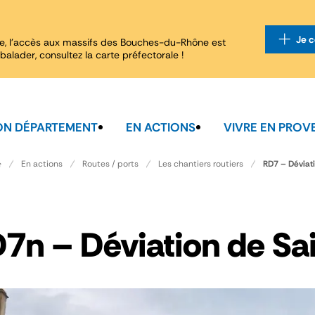
Je c
e, l'accès aux massifs des Bouches-du-Rhône est
balader, consultez la carte préfectorale !
N DÉPARTEMENT
EN ACTIONS
VIVRE EN PROV
RD7 – Déviat
En actions
Routes / ports
Les chantiers routiers
7n – Déviation de Sa