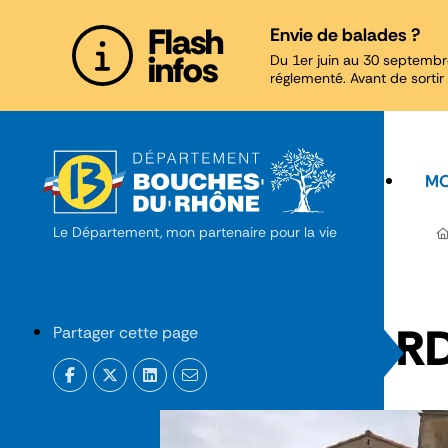
Panneau de gestion des cookies
Flash
Envie de balades ?
infos
Du 1er juin au 30 septembr
réglementé. Avant de sortir 
MO
Le Département, mon partenaire pour la vie
RD
Partager cette page