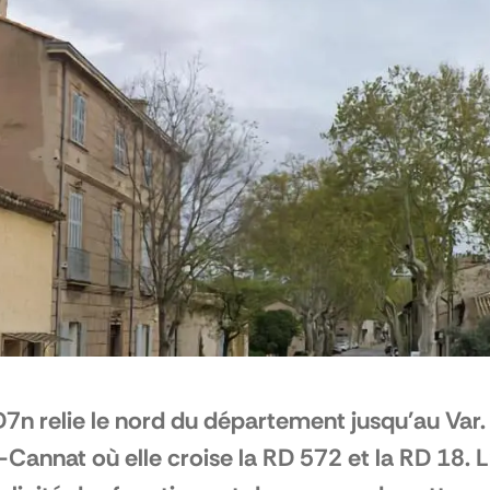
7n relie le nord du département jusqu'au Var. E
-Cannat où elle croise la RD 572 et la RD 18. L