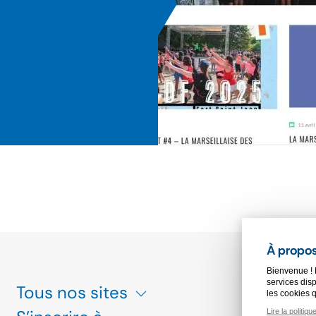
À propos
Bienvenue ! 
services disp
Tous nos sites
ESPACE PRE
les cookies 
Lire la politiqu