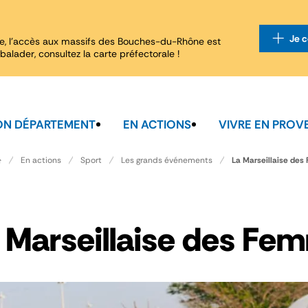
Je c
e, l'accès aux massifs des Bouches-du-Rhône est
balader, consultez la carte préfectorale !
N DÉPARTEMENT
EN ACTIONS
VIVRE EN PROV
La Marseillaise de
En actions
Sport
Les grands événements
 Marseillaise des Fe