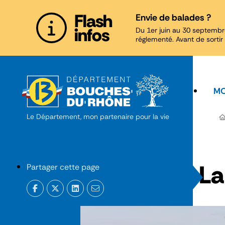
Panneau de gestion des cookies
Flash
Envie de balades ?
infos
Du 1er juin au 30 septembr
réglementé. Avant de sortir 
MO
Le Département, mon partenaire pour la vie
La
Partager cette page