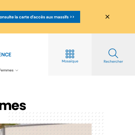
onsulte la carte d'accès aux massifs >>
ENCE
Mosaïque
Rechercher
s Femmes
mmes