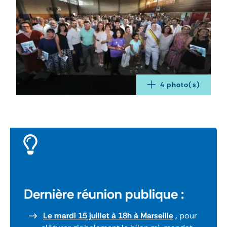
4
 photo(s)
Dernière réunion publique :
Le mardi 15 juillet à 18h à Marseille
,
pour