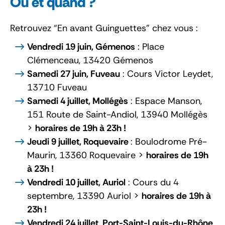
Où et quand ?
Retrouvez “En avant Guinguettes” chez vous :
Vendredi 19 juin, Gémenos
: Place
Clémenceau, 13420 Gémenos
Samedi 27 juin, Fuveau
:
Cours Victor Leydet,
13710 Fuveau
Samedi 4 juillet, Mollégès
:
Espace Manson,
151 Route de Saint-Andiol, 13940 Mollégès
>
horaires de 19h à 23h !
Jeudi 9 juillet, Roquevaire
: Boulodrome Pré-
Maurin, 13360 Roquevaire >
horaires de 19h
à 23h !
Vendredi 10 juillet, Auriol
: Cours du 4
septembre, 13390 Auriol
>
horaires de 19h à
23h !
Vendredi 24 juillet
,
Port-Saint-Louis-du-Rhône