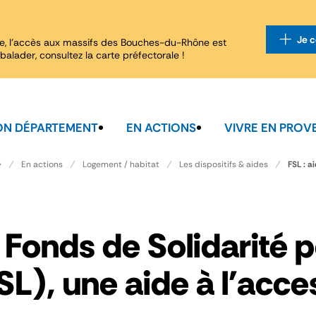
Je c
e, l'accès aux massifs des Bouches-du-Rhône est
balader, consultez la carte préfectorale !
N DÉPARTEMENT
EN ACTIONS
VIVRE EN PROV
FSL : a
En actions
Logement / habitat
Les dispositifs & aides
 Fonds de Solidarité 
SL), une aide à l'acce