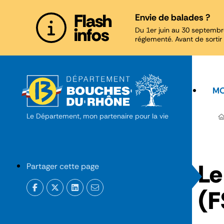
Panneau de gestion des cookies
Flash
Envie de balades ?
infos
Du 1er juin au 30 septembr
réglementé. Avant de sortir 
MO
Le Département, mon partenaire pour la vie
Le
Partager cette page
(F