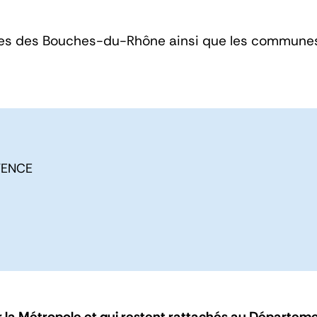
.
es des Bouches-du-Rhône ainsi que les communes d
VENCE
r la Métropole et qui restent rattachés au Départeme