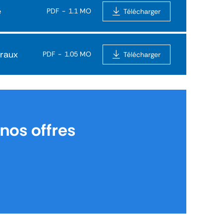
é
PDF
1.1 MO
Télécharger
éraux
PDF
1.05 MO
Télécharger
nos offres