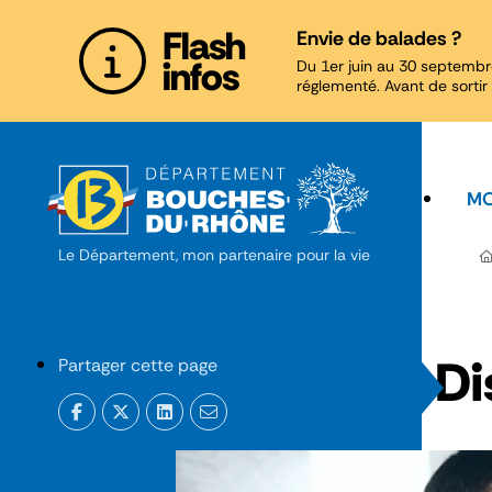
Panneau de gestion des cookies
Flash
Envie de balades ?
infos
Du 1er juin au 30 septembr
réglementé. Avant de sortir 
MO
Le Département, mon partenaire pour la vie
Di
Partager cette page