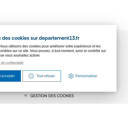
 des cookies sur departement13.fr
Nous utilisons des cookies pour améliorer votre expérience et les
onibles sur ce site. Vous pouvez, à tout moment, avoir le contrôle sur
SSE
PLAN DU SITE
que vous souhaitez activer.
e de confidentialté
APHIQUE
ACCESSIBILITÉ
BLICS
MENTIONS LÉGALES
t accepter
Tout refuser
Personnaliser
PROTECTION DES DONNÉES
GESTION DES COOKIES