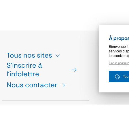
À propos
Bienvenue ! 
services disp
Tous nos sites
ESPACE PRE
les cookies 
S'inscrire à
Lire la politiqu
CHARTE GR
l'infolettre
MARCHÉS PU
Tou
Nous contacter
Suivez-nous