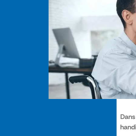
Dans 
handi