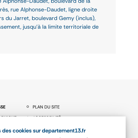
e Alphonse-Daudet, boulevard de la
rès, rue Alphonse-Daudet, ligne droite
rs du Jarret, boulevard Gemy (inclus),
ement, jusqu'à la limite territoriale de
SSE
PLAN DU SITE
APHIQUE
ACCESSIBILITÉ
BLICS
MENTIONS LÉGALES
 des cookies sur departement13.fr