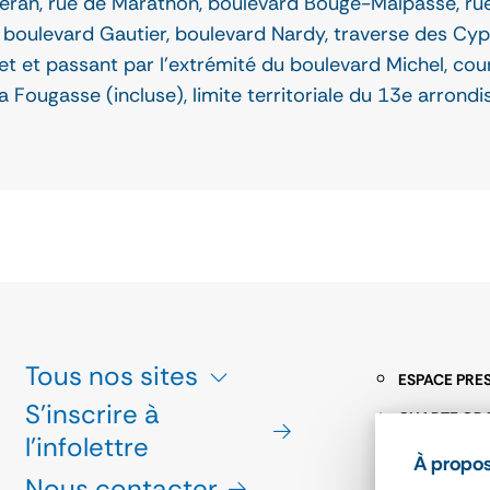
eran, rue de Marathon, boulevard Bouge-Malpassé, ru
boulevard Gautier, boulevard Nardy, traverse des Cyp
et et passant par l'extrémité du boulevard Michel, cou
Fougasse (incluse), limite territoriale du 13e arrondiss
Tous nos sites
ESPACE PRE
S'inscrire à
CHARTE GR
l'infolettre
MARCHÉS PU
À propos
Nous contacter