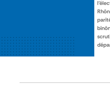
l’éle
Rhône
parit
binôm
scrut
dépa