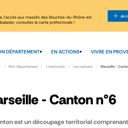
Je c
e, l'accès aux massifs des Bouches-du-Rhône est
balader, consultez la carte préfectorale !
N DÉPARTEMENT
EN ACTIONS
VIVRE EN PROV
Marseille - Canto
Mon Département
L'institution
Les cantons
rseille - Canton n°6
nton est un découpage territorial comprenant