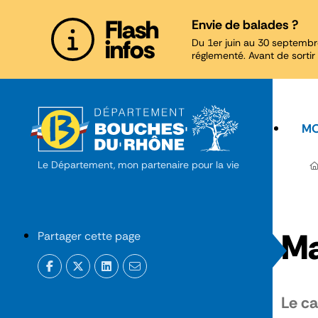
Panneau de gestion des cookies
Flash
Envie de balades ?
infos
Du 1er juin au 30 septembr
réglementé. Avant de sortir 
MO
Le Département, mon partenaire pour la vie
Ma
Partager cette page
Le ca