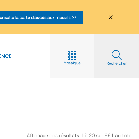
onsulte la carte d'accès aux massifs >>
ENCE
Mosaïque
Rechercher
Affichage des résultats
1
à
20
sur
691
au total