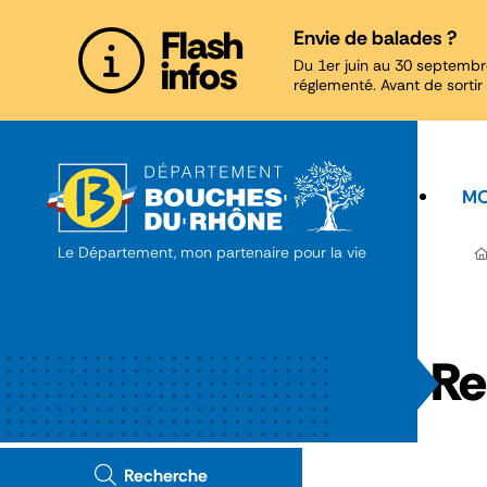
Panneau de gestion des cookies
Flash
Envie de balades ?
infos
Du 1er juin au 30 septembr
réglementé. Avant de sortir 
MO
Le Département, mon partenaire pour la vie
Re
Recherche