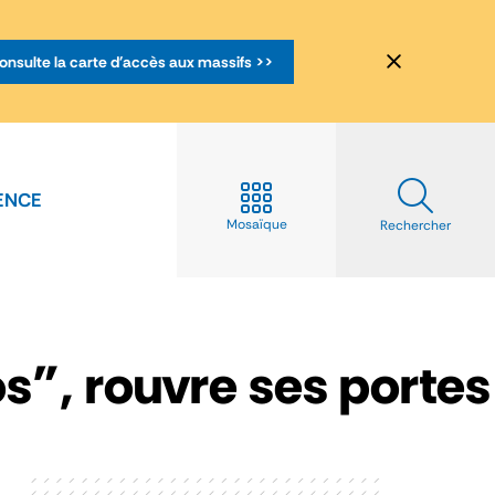
onsulte la carte d'accès aux massifs >>
ENCE
Mosaïque
Rechercher
s”, rouvre ses portes