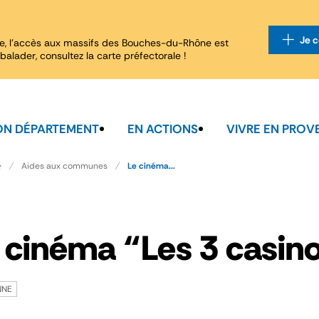
Je c
e, l'accès aux massifs des Bouches-du-Rhône est
balader, consultez la carte préfectorale !
N DÉPARTEMENT
EN ACTIONS
VIVRE EN PROV
Aides aux communes
Le cinéma...
 cinéma “Les 3 casino
NNE