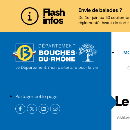
Panneau de gestion des cookies
Flash
Envie de balades ?
infos
Du 1er juin au 30 septembr
réglementé. Avant de sortir 
MO
Le Département, mon partenaire pour la vie
Le
Partager cette page
GARDA