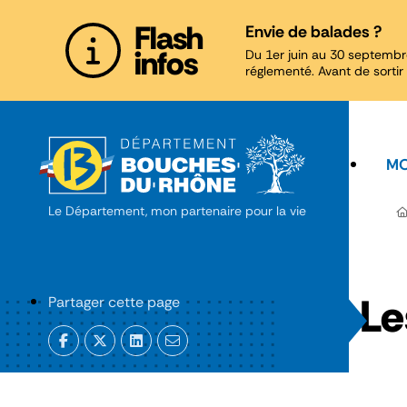
Panneau de gestion des cookies
Flash
Envie de balades ?
infos
Du 1er juin au 30 septembr
réglementé. Avant de sortir 
MO
Le Département, mon partenaire pour la vie
Le
Partager cette page