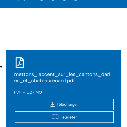
mettons_laccent_sur_les_cantons_darl
es_et_chateaurenard.pdf
PDF
1.27 MO
Télécharger
Feuilleter