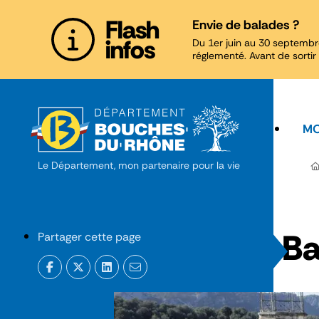
Panneau de gestion des cookies
Flash
Envie de balades ?
infos
Du 1er juin au 30 septembr
réglementé. Avant de sortir 
MO
Le Département, mon partenaire pour la vie
Ba
Partager cette page