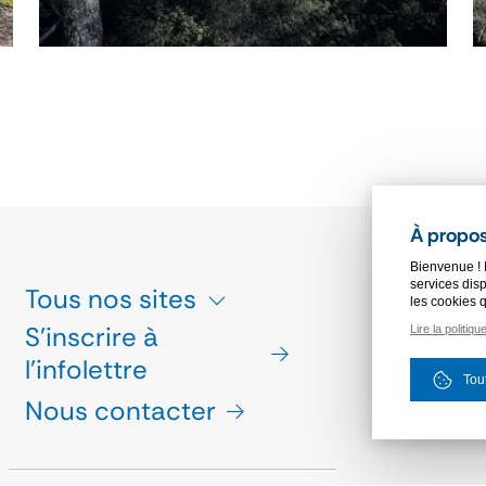
À propos
Bienvenue ! 
services disp
Tous nos sites
ESPACE PRE
les cookies 
S'inscrire à
Lire la politiqu
CHARTE GR
l'infolettre
MARCHÉS PU
Tou
Nous contacter