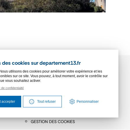
 des cookies sur departement13.fr
Nous utilisons des cookies pour améliorer votre expérience et les
onibles sur ce site. Vous pouvez, à tout moment, avoir le contrôle sur
SSE
PLAN DU SITE
que vous souhaitez activer.
e de confidentialté
APHIQUE
ACCESSIBILITÉ
BLICS
MENTIONS LÉGALES
t accepter
Tout refuser
Personnaliser
PROTECTION DES DONNÉES
GESTION DES COOKIES