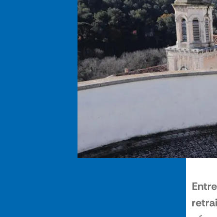
Entre
retra